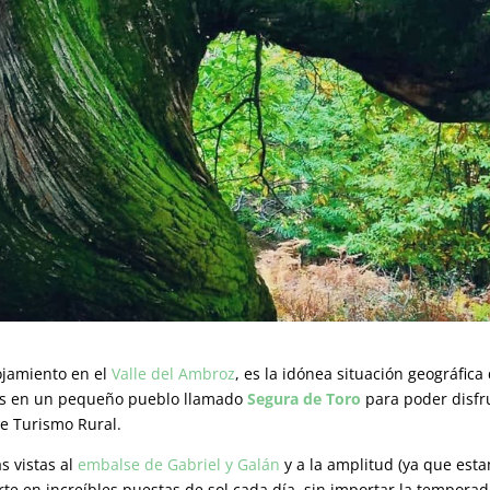
ojamiento en el
Valle del Ambroz
, es la idónea situación geográfica
os en un pequeño pueblo llamado
Segura de Toro
para poder disfr
e Turismo Rural.
s vistas al
embalse de Gabriel y Galán
y a la amplitud (ya que est
erte en increíbles puestas de sol cada día, sin importar la temporad