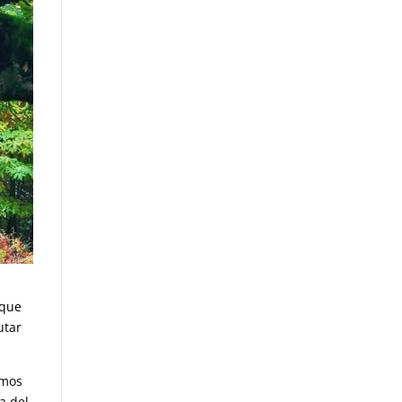
 que
utar
amos
a del