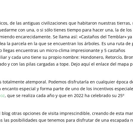
icos, de las antiguas civilizaciones que habitaron nuestras tierras,
quedarme con una, o si sólo tienes tiempo para hacer una, la de los
comiendo encarecidamente. Se llama así: «Castaños del Temblar» ya
a la parcela en la que se encuentran los árboles. Es una ruta de
o llegas encuentras un micro-clima impresionante y 5 castaños
liar y cada uno tiene su propio nombre: Hondonero, Retorcío, Bro
ado y con las pilas cargadas a tope. Dejo aquí el enlace del mapa p
s totalmente atemporal. Podemos disfrutarla en cualquier época d
encanto especial y forma parte de uno de los incentivos especiale
roz
, que se realiza cada año y que en 2022 ha celebrado su 25º
l blog otras opciones de visita imprescindible, creando de esta ma
das las posibilidades que tenemos para disfrutar de una escapada r