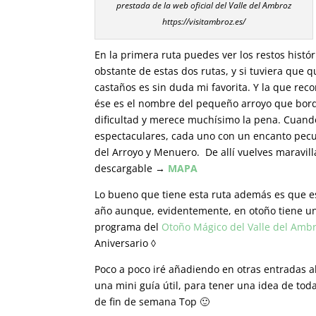
prestada de la web oficial del Valle del Ambroz
https://visitambroz.es/
En la primera ruta puedes ver los restos histór
obstante de estas dos rutas, y si tuviera que 
castaños es sin duda mi favorita. Y la que re
ése es el nombre del pequeño arroyo que borde
dificultad y merece muchísimo la pena. Cuand
espectaculares, cada uno con un encanto pecu
del Arroyo y Menuero. De allí vuelves maravill
descargable →
MAPA
Lo bueno que tiene esta ruta además es que e
año aunque, evidentemente, en otoño tiene un 
programa del
Otoño Mágico del Valle del Amb
Aniversario ◊
Poco a poco iré añadiendo en otras entradas a
una mini guía útil, para tener una idea de to
de fin de semana Top 🙂