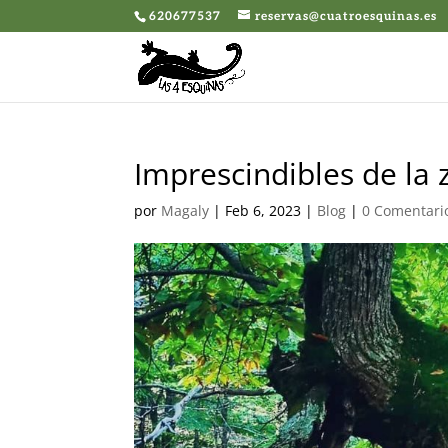
620677537
reservas@cuatroesquinas.es
Imprescindibles de la z
por
Magaly
|
Feb 6, 2023
|
Blog
|
0 Comentari