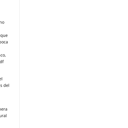
 no
 que
 poca
nco,
df
el
s del
nera
ural