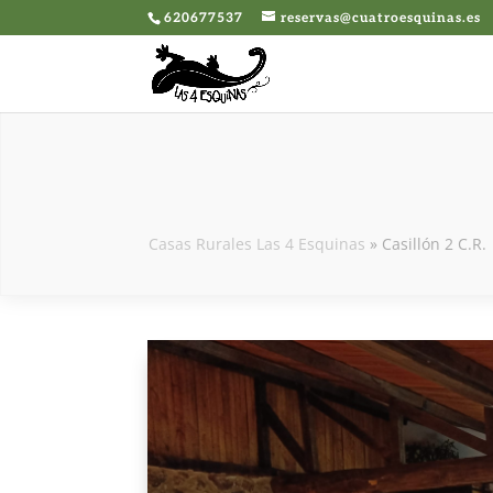
620677537
reservas@cuatroesquinas.es
Casas Rurales Las 4 Esquinas
»
Casillón 2 C.R.