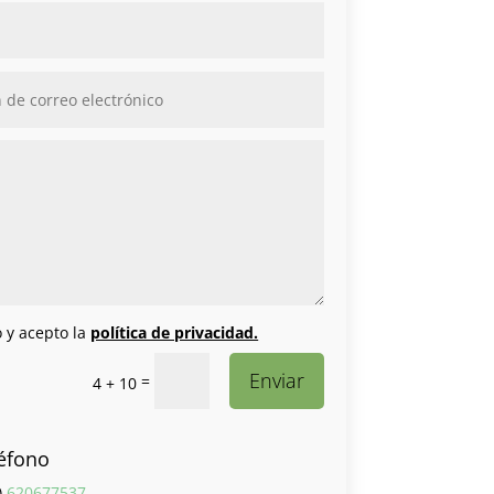
o y acepto la
política de privacidad.
Enviar
=
4 + 10
éfono
)
620677537