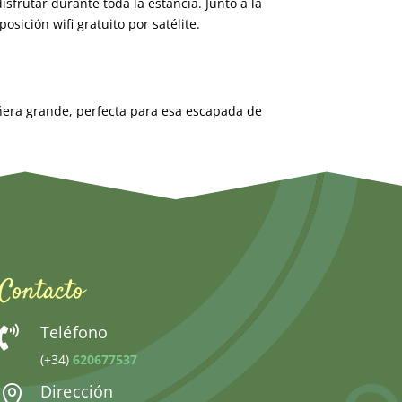
isfrutar durante toda la estancia. Junto a la
ición wifi gratuito por satélite.
ñera grande, perfecta para esa escapada de
Contacto
Teléfono

(+34)
620677537
Dirección
