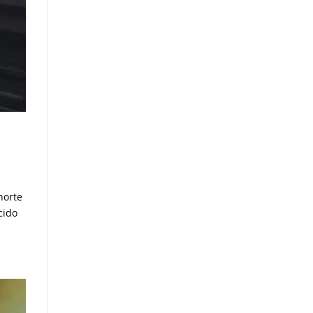
norte
cido