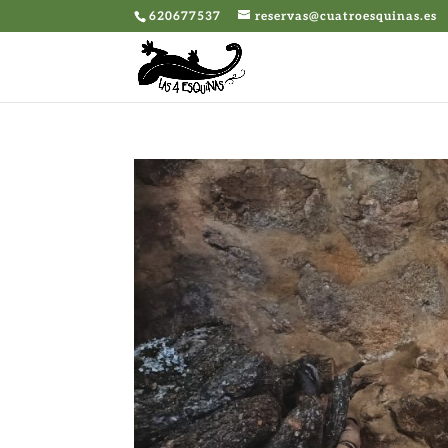
620677537
reservas@cuatroesquinas.es